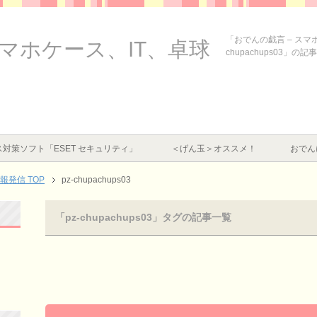
「おでんの戯言 – スマ
スマホケース、IT、卓球
chupachups03」の
対策ソフト「ESET セキュリティ」
＜げん玉＞オススメ！
おでん
情報発信
TOP
pz-chupachups03
「pz-chupachups03」タグの記事一覧