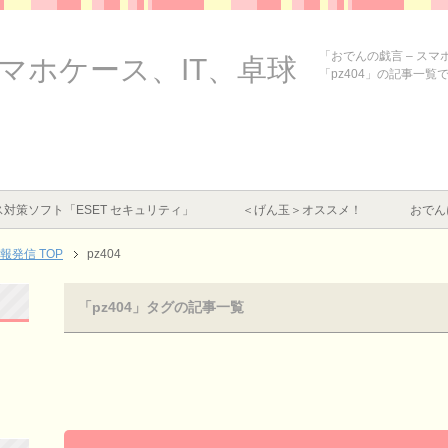
「おでんの戯言 – ス
スマホケース、IT、卓球
「pz404」の記事一覧
対策ソフト「ESET セキュリティ」
＜げん玉＞オススメ！
おでん
情報発信
TOP
pz404
「pz404」タグの記事一覧