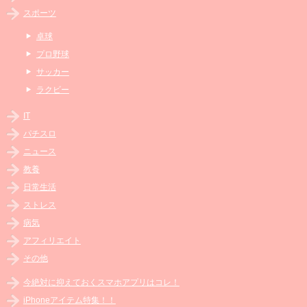
スポーツ
卓球
プロ野球
サッカー
ラクビー
IT
パチスロ
ニュース
教養
日常生活
ストレス
病気
アフィリエイト
その他
今絶対に抑えておくスマホアプリはコレ！
iPhoneアイテム特集！！