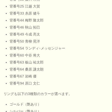
背番号25 江越 大賀
背番号33 糸原 健斗
背番号44 梅野 隆太郎
背番号46 秋山 拓巳
背番号49 今成 亮太
背番号50 青柳 晃洋
背番号54 ランディ･メッセンジャー
背番号60 中谷 将大
背番号63 板山 祐太郎
背番号64 桑原 謙太朗
背番号67 岩崎 優
背番号94 原口 文仁
リングも以下の3種類のカラーが選べます。
ゴールド（艶あり）
シルバー（艶あり）