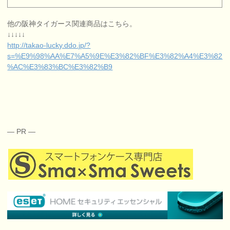
他の阪神タイガース関連商品はこちら。
↓↓↓↓↓
http://takao-lucky.ddo.jp/?
s=%E9%98%AA%E7%A5%9E%E3%82%BF%E3%82%A4%E3%82
%AC%E3%83%BC%E3%82%B9
— PR —