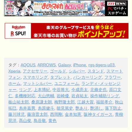
タグ：
AQOUS
,
ARROWS
,
Galaxy
,
iPhone
,
rgs-tigers-u03
,
Xperia
,
アクセサリー
,
ゴールド
,
シルバー
,
スタンド
,
スマート
フォン
,
スマホリング
,
タブレット
,
バンカーリング
,
フラワー
,
ホーム
,
マットシルバー
,
ユニフォーム
,
ランディ･メッセンジ
ャー
,
リング
,
上本博紀
,
中谷将大
,
今成亮太
,
北條史也
,
原口文
仁
,
多機種対応
,
大山悠輔
,
岩崎優
,
岩貞祐太
,
操作補助リング
,
板山祐太郎
,
桑原謙太朗
,
梅野隆太郎
,
江越大賀
,
福留孝介
,
秋山
拓巳
,
糸井嘉男
,
糸原健斗
,
能見篤史
,
艶あり
,
艶消し
,
落下防止
,
藤川球児
,
藤浪晋太郎
,
西岡剛
,
金本知憲
,
阪神タイガース
,
青柳
晃洋
,
髙山俊
,
鳥谷敬
,
黄色