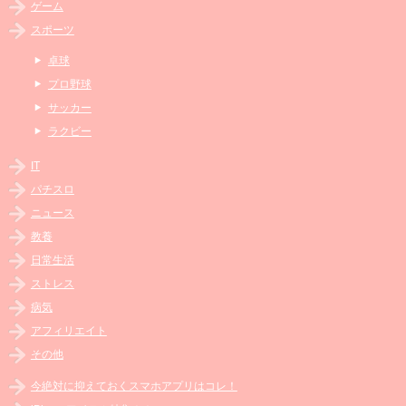
ゲーム
スポーツ
卓球
プロ野球
サッカー
ラクビー
IT
パチスロ
ニュース
教養
日常生活
ストレス
病気
アフィリエイト
その他
今絶対に抑えておくスマホアプリはコレ！