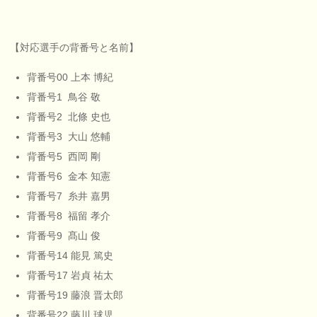
【対応選手の背番号と名前】
背番号00 上本 博紀
背番号1 鳥谷 敬
背番号2 北條 史也
背番号3 大山 悠輔
背番号5 西岡 剛
背番号6 金本 知憲
背番号7 糸井 嘉男
背番号8 福留 孝介
背番号9 髙山 俊
背番号14 能見 篤史
背番号17 岩貞 祐太
背番号19 藤浪 晋太郎
背番号22 藤川 球児