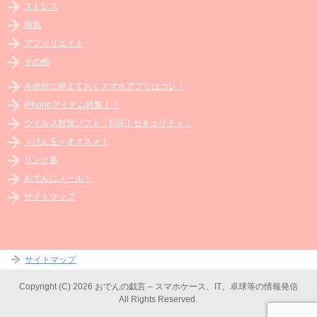
ストレス
病気
アフィリエイト
その他
今絶対に抑えておくスマホアプリはコレ！
iPhoneアイテム特集！！
ウイルス対策ソフト「ESET セキュリティ」
＜げん玉＞オススメ！
リンク集
おでんにメール！
サイトマップ
サイトマップ
Copyright (C) 2026 おでんの戯言 – スマホケース、IT、卓球等の情報発信
All Rights Reserved.