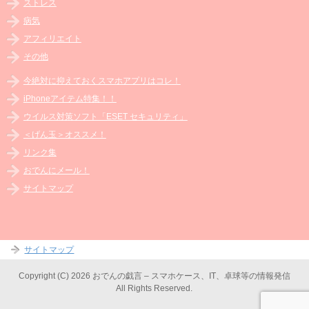
ストレス
病気
アフィリエイト
その他
今絶対に抑えておくスマホアプリはコレ！
iPhoneアイテム特集！！
ウイルス対策ソフト「ESET セキュリティ」
＜げん玉＞オススメ！
リンク集
おでんにメール！
サイトマップ
サイトマップ
Copyright (C) 2026 おでんの戯言 – スマホケース、IT、卓球等の情報発信
All Rights Reserved.